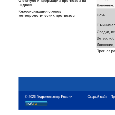
О статусе информации прогнозов на
неделю
Давление, 
Классификация сроков
Ночь
метеорологических прогнозов
T минима
Осадки, в
Ветер, м/с
Давление, 
Прогноз ра
© 2026 Гидрометцентр России
Старый сайт
Пр