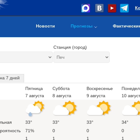
К
Новости
Прогнозы
Фактически
Станция (город)
на 7 дней
Пятница
Суббота
Воскресенье
Понедел
7 августа
8 августа
9 августа
10 авгус
льная
33°
33°
33°
34°
ероятность
71%
0
0
0
1
1
1
1