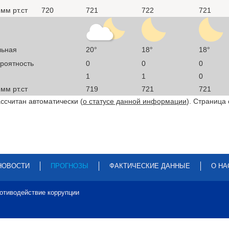
мм рт.ст
720
721
722
721
льная
20°
18°
18°
ероятность
0
0
0
1
1
0
мм рт.ст
719
721
721
ссчитан автоматически (
о статусе данной информации
). Страница
НОВОСТИ
ПРОГНОЗЫ
ФАКТИЧЕСКИЕ ДАННЫЕ
О НА
отиводействие коррупции