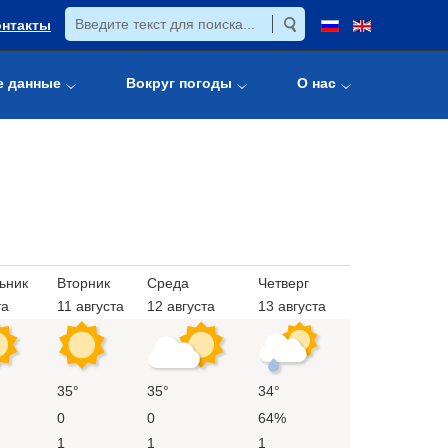
онтакты
е данные
Вокруг погоды
О нас
ьник
Вторник
Среда
Четверг
та
11 августа
12 августа
13 августа
35°
35°
34°
0
0
64%
1
1
1