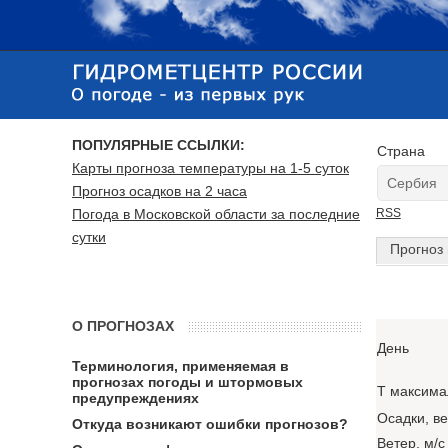
ПОПУЛЯРНЫЕ ССЫЛКИ:
Страна
Карты прогноза температуры на 1-5 суток
Прогноз осадков на 2 часа
Погода в Московской области за последние
RSS
сутки
Прогноз 
О ПРОГНОЗАХ
День
Терминология, применяемая в
прогнозах погоды и штормовых
T максима
предупреждениях
Осадки, в
Откуда возникают ошибки прогнозов?
Ветер, м/с