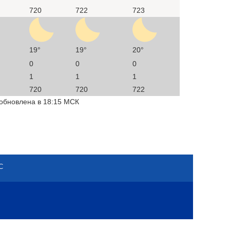
720
722
723
19°
19°
20°
0
0
0
1
1
1
720
720
722
 обновлена в 18:15 МСК
С