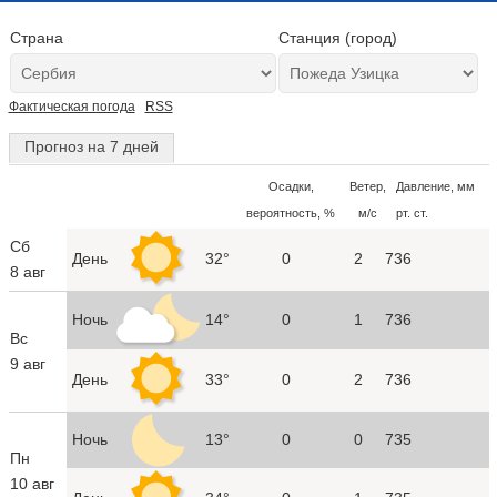
Страна
Станция (город)
Фактическая погода
RSS
Прогноз на 7 дней
Осадки,
Ветер,
Давление, мм
вероятность, %
м/с
рт. ст.
Сб
День
32°
0
2
736
8 авг
Ночь
14°
0
1
736
Вс
9 авг
День
33°
0
2
736
Ночь
13°
0
0
735
Пн
10 авг