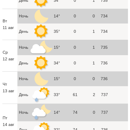
День
34°
0
1
735
Ночь
14°
0
0
734
Вт
11 авг
День
35°
0
1
734
Ночь
15°
0
1
735
Ср
12 авг
День
34°
0
1
736
Ночь
15°
0
0
736
Чт
13 авг
День
33°
61
2
737
Ночь
14°
74
0
737
Пт
14 авг
День
32°
74
1
736