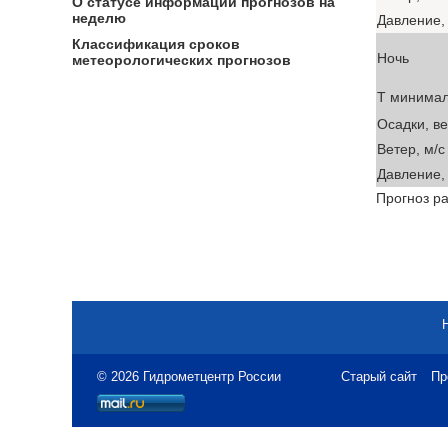
О статусе информации прогнозов на
неделю
Давление, 
Классификация сроков
Ночь
метеорологических прогнозов
T минима
Осадки, в
Ветер, м/с
Давление, 
Прогноз ра
© 2026 Гидрометцентр России
Старый сайт
Пр