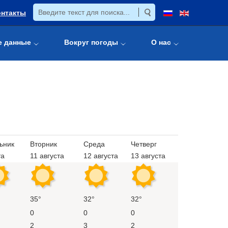
онтакты
е данные
Вокруг погоды
О нас
ьник
Вторник
Среда
Четверг
та
11 августа
12 августа
13 августа
35°
32°
32°
0
0
0
2
3
2