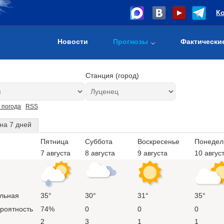
К
Новости
Прогнозы
Фактически
Станция (город)
 погода
RSS
на 7 дней
Пятница
Суббота
Воскресенье
Понедел
7 августа
8 августа
9 августа
10 авгус
льная
35°
30°
31°
35°
ероятность
74%
0
0
0
2
3
1
1