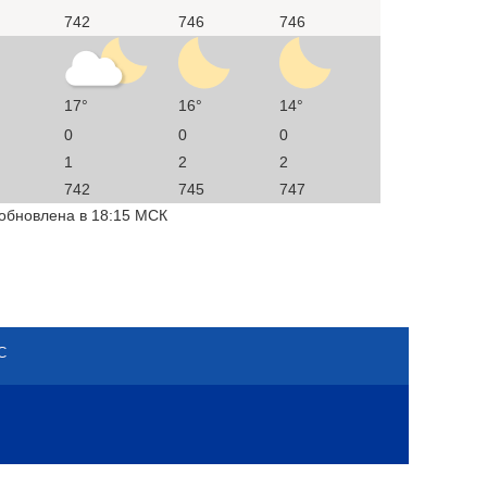
742
746
746
17°
16°
14°
0
0
0
1
2
2
742
745
747
 обновлена в 18:15 МСК
С