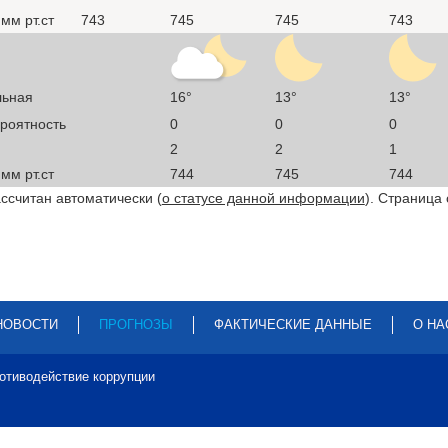
мм рт.ст
743
745
745
743
льная
16°
13°
13°
ероятность
0
0
0
2
2
1
мм рт.ст
744
745
744
ссчитан автоматически (
о статусе данной информации
). Страница
НОВОСТИ
ПРОГНОЗЫ
ФАКТИЧЕСКИЕ ДАННЫЕ
О НА
отиводействие коррупции