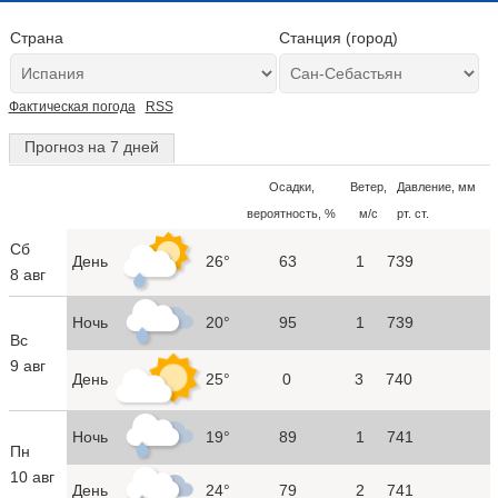
Страна
Станция (город)
Фактическая погода
RSS
Прогноз на 7 дней
Осадки,
Ветер,
Давление, мм
вероятность, %
м/с
рт. ст.
Сб
День
26°
63
1
739
8 авг
Ночь
20°
95
1
739
Вс
9 авг
День
25°
0
3
740
Ночь
19°
89
1
741
Пн
10 авг
День
24°
79
2
741