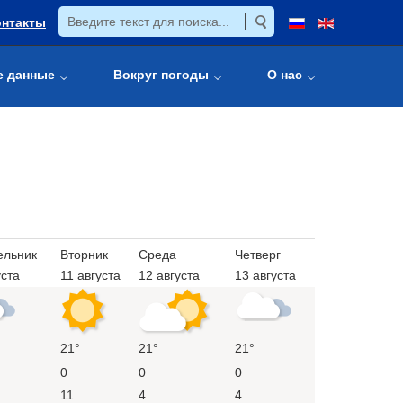
онтакты
е данные
Вокруг погоды
О нас
ельник
Вторник
Среда
Четверг
уста
11 августа
12 августа
13 августа
21°
21°
21°
0
0
0
11
4
4