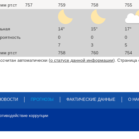
мм рт.ст
757
759
758
755
льная
14°
15°
17°
ероятность
0
0
0
7
3
5
мм рт.ст
758
760
754
ссчитан автоматически (
о статусе данной информации
). Страница
НОВОСТИ
ПРОГНОЗЫ
ФАКТИЧЕСКИЕ ДАННЫЕ
О НА
отиводействие коррупции