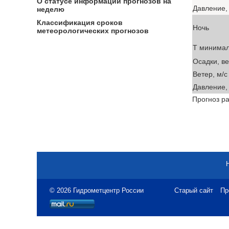
О статусе информации прогнозов на
Давление, 
неделю
Классификация сроков
Ночь
метеорологических прогнозов
T минима
Осадки, в
Ветер, м/с
Давление, 
Прогноз ра
© 2026 Гидрометцентр России
Старый сайт
Пр