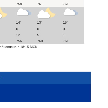
758
761
761
14°
13°
15°
0
0
0
12
5
1
756
760
761
 обновлена в 18:15 МСК
С