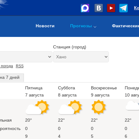
К
Новости
Прогнозы
Фактически
Станция (город)
 погода
RSS
на 7 дней
Пятница
Суббота
Воскресенье
Понед
7 августа
8 августа
9 августа
10 авг
льная
20°
22°
22°
22°
ероятность
0
0
0
0
9
4
5
6