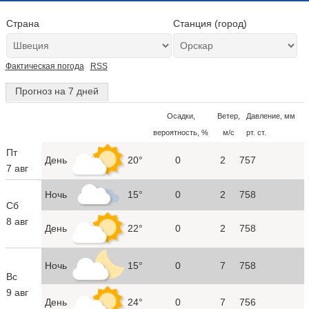
Страна
Станция (город)
Фактическая погода
RSS
Прогноз на 7 дней
Осадки,
Ветер,
Давление, мм
вероятность, %
м/с
рт. ст.
Пт
День
20°
0
2
757
7 авг
Ночь
15°
0
2
758
Сб
8 авг
День
22°
0
2
758
Ночь
15°
0
7
758
Вс
9 авг
День
24°
0
7
756