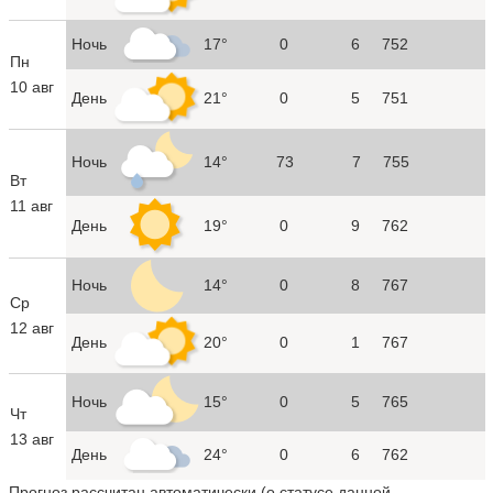
Ночь
17°
0
6
752
Пн
10 авг
День
21°
0
5
751
Ночь
14°
73
7
755
Вт
11 авг
День
19°
0
9
762
Ночь
14°
0
8
767
Ср
12 авг
День
20°
0
1
767
Ночь
15°
0
5
765
Чт
13 авг
День
24°
0
6
762
Прогноз рассчитан автоматически (
о статусе данной