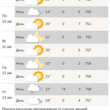
Ночь
14°
0
5
750
Пн
10 авг
День
20°
0
7
751
Ночь
11°
0
10
753
Вт
11 авг
День
20°
0
6
757
Ночь
10°
0
2
758
Ср
12 авг
День
21°
0
2
758
Ночь
12°
74
3
758
Чт
13 авг
День
24°
0
4
757
Прогноз рассчитан автоматически (
о статусе данной