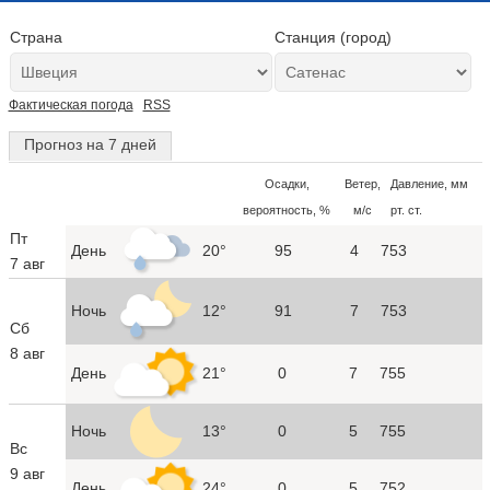
Страна
Станция (город)
Фактическая погода
RSS
Прогноз на 7 дней
Осадки,
Ветер,
Давление, мм
вероятность, %
м/с
рт. ст.
Пт
День
20°
95
4
753
7 авг
Ночь
12°
91
7
753
Сб
8 авг
День
21°
0
7
755
Ночь
13°
0
5
755
Вс
9 авг
День
24°
0
5
752