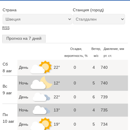
Страна
Станция (город)
RSS
Прогноз на 7 дней
Осадки,
Ветер,
Давление, мм
вероятность, %
м/с
рт. ст.
Сб
День
22°
0
4
740
8 авг
Ночь
12°
0
5
740
Вс
9 авг
День
22°
0
6
739
Ночь
13°
0
4
735
Пн
10 авг
День
19°
0
5
734