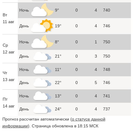
Ночь
9°
0
4
740
Вт
11 авг
День
19°
0
4
746
Ночь
8°
0
1
750
Ср
12 авг
День
21°
0
3
750
Ночь
11°
0
4
748
Чт
13 авг
День
22°
0
5
746
Ночь
13°
0
4
741
Пт
14 авг
День
24°
0
4
737
Прогноз рассчитан автоматически (
о статусе данной
информации
). Страница обновлена в 18:15 МСК