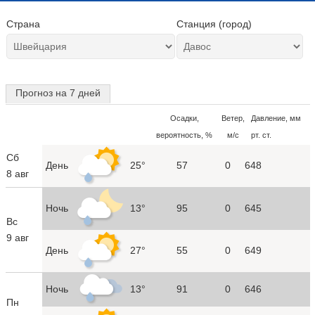
Страна
Станция (город)
Прогноз на 7 дней
Осадки,
Ветер,
Давление, мм
вероятность, %
м/с
рт. ст.
Сб
День
25°
57
0
648
8 авг
Ночь
13°
95
0
645
Вс
9 авг
День
27°
55
0
649
Ночь
13°
91
0
646
Пн