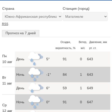
Страна
Станция (город)
RSS
Прогноз на 7 дней
Осадки,
Ветер,
Давление, мм
вероятность, %
м/с
рт. ст.
Пн
День
5°
91
0
643
10 авг
Ночь
-1°
84
1
643
Вт
11 авг
День
6°
59
1
649
Ночь
0°
91
0
647
Ср
12 авг