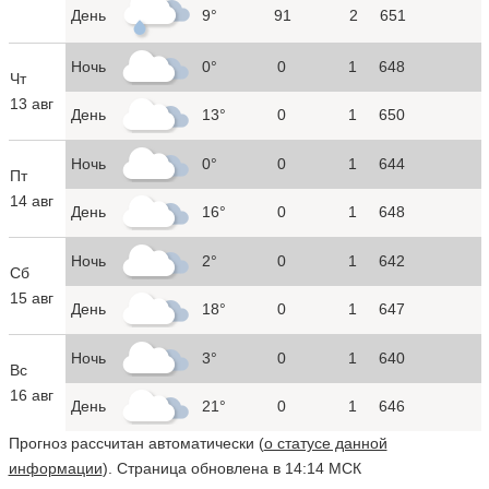
День
9°
91
2
651
Ночь
0°
0
1
648
Чт
13 авг
День
13°
0
1
650
Ночь
0°
0
1
644
Пт
14 авг
День
16°
0
1
648
Ночь
2°
0
1
642
Сб
15 авг
День
18°
0
1
647
Ночь
3°
0
1
640
Вс
16 авг
День
21°
0
1
646
Прогноз рассчитан автоматически (
о статусе данной
информации
). Страница обновлена в 14:14 МСК