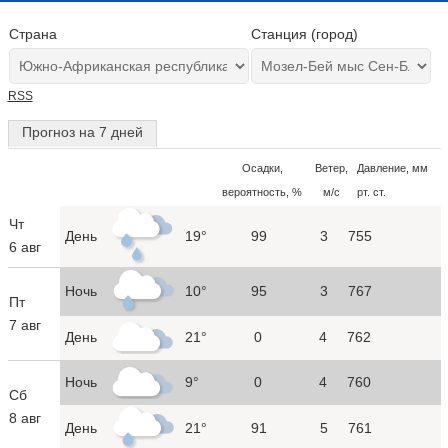
Страна
Станция (город)
RSS
Прогноз на 7 дней
Осадки,
Ветер,
Давление, мм
вероятность, %
м/с
рт. ст.
Чт
День
19°
99
3
755
6 авг
Ночь
10°
95
3
767
Пт
7 авг
День
21°
0
4
762
Ночь
9°
0
4
760
Сб
8 авг
День
21°
91
5
761