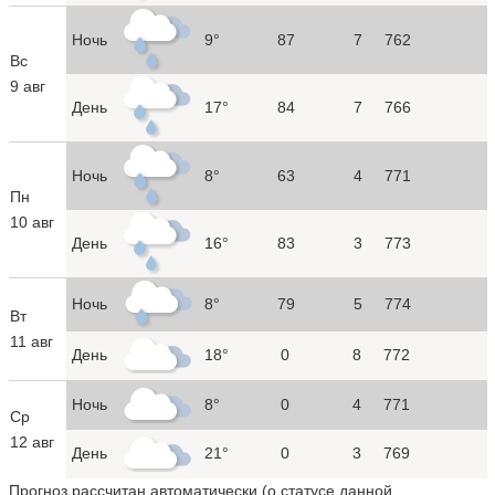
Ночь
9°
87
7
762
Вс
9 авг
День
17°
84
7
766
Ночь
8°
63
4
771
Пн
10 авг
День
16°
83
3
773
Ночь
8°
79
5
774
Вт
11 авг
День
18°
0
8
772
Ночь
8°
0
4
771
Ср
12 авг
День
21°
0
3
769
Прогноз рассчитан автоматически (
о статусе данной