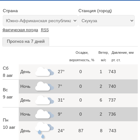
Страна
Станция (город)
Фактическая погода
RSS
Прогноз на 7 дней
Осадки,
Ветер,
Давление, мм
вероятность, %
м/с
рт. ст.
Сб
День
27°
0
1
743
8 авг
Ночь
7°
0
2
740
Вс
9 авг
День
31°
0
6
737
Ночь
9°
0
2
736
Пн
10 авг
День
24°
87
8
743