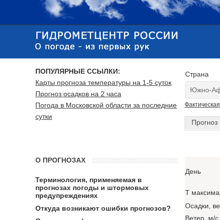
ПОПУЛЯРНЫЕ ССЫЛКИ:
Страна
Карты прогноза температуры на 1-5 суток
Прогноз осадков на 2 часа
Погода в Московской области за последние
Фактическая
сутки
Прогноз 
О ПРОГНОЗАХ
День
Терминология, применяемая в
прогнозах погоды и штормовых
T максима
предупреждениях
Осадки, в
Откуда возникают ошибки прогнозов?
Ветер, м/с