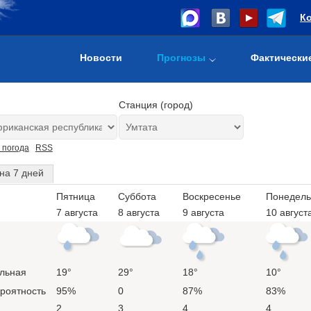
К
Новости
Прогнозы
Фактически
Станция (город)
 погода
RSS
на 7 дней
Пятница
Суббота
Воскресенье
Понедель
7 августа
8 августа
9 августа
10 август
льная
19°
29°
18°
10°
ероятность
95%
0
87%
83%
2
3
4
4