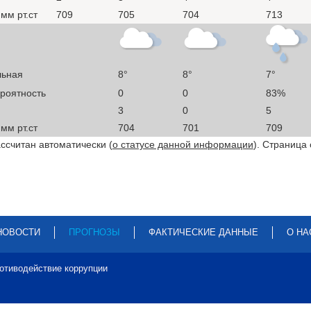
мм рт.ст
709
705
704
713
льная
8°
8°
7°
ероятность
0
0
83%
3
0
5
мм рт.ст
704
701
709
ссчитан автоматически (
о статусе данной информации
). Страница
НОВОСТИ
ПРОГНОЗЫ
ФАКТИЧЕСКИЕ ДАННЫЕ
О НА
отиводействие коррупции