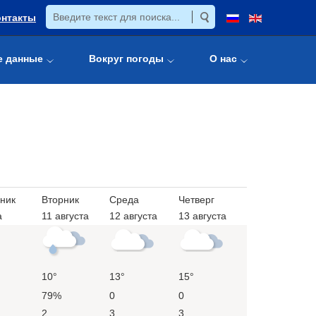
онтакты
е данные
Вокруг погоды
О нас
ник
Вторник
Среда
Четверг
а
11 августа
12 августа
13 августа
10°
13°
15°
79%
0
0
2
3
3