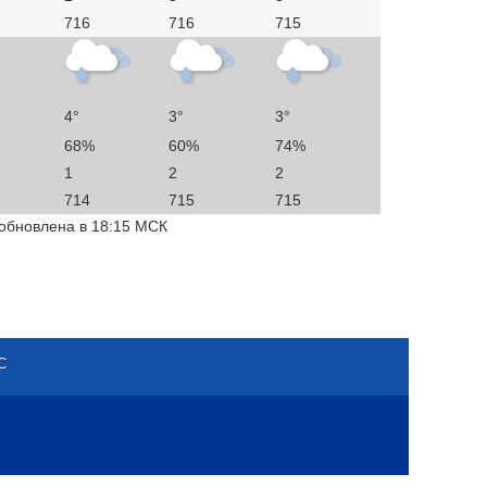
716
716
715
4°
3°
3°
68%
60%
74%
1
2
2
714
715
715
 обновлена в 18:15 МСК
С