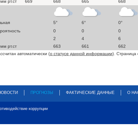
мм рт.ст
669
668
665
668
льная
5°
6°
0°
ероятность
0
0
0
2
4
6
мм рт.ст
663
661
662
ссчитан автоматически (
о статусе данной информации
). Страница
НОВОСТИ
ПРОГНОЗЫ
ФАКТИЧЕСКИЕ ДАННЫЕ
О НА
отиводействие коррупции