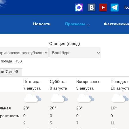
К
Новости
Прогнозы
Фактически
Станция (город)
 погода
RSS
на 7 дней
Пятница
Суббота
Воскресенье
Понедель
7 августа
8 августа
9 августа
10 август
льная
28°
26°
26°
16°
ероятность
0
0
0
0
2
5
7
11