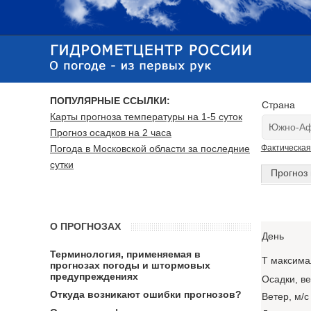
ПОПУЛЯРНЫЕ ССЫЛКИ:
Страна
Карты прогноза температуры на 1-5 суток
Прогноз осадков на 2 часа
Погода в Московской области за последние
Фактическая
сутки
Прогноз 
О ПРОГНОЗАХ
День
Терминология, применяемая в
T максима
прогнозах погоды и штормовых
предупреждениях
Осадки, в
Откуда возникают ошибки прогнозов?
Ветер, м/с