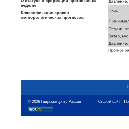
О статусе информации прогнозов на
Давление, 
неделю
Ночь
Классификация сроков
метеорологических прогнозов
T минима
Осадки, в
Ветер, м/с
Давление, 
Прогноз ра
© 2026 Гидрометцентр России
Старый сайт
Пр