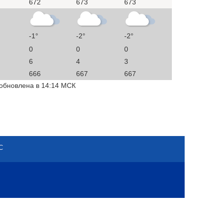
672
673
673
-1°
-2°
-2°
0
0
0
6
4
3
666
667
667
 обновлена в 14:14 МСК
С