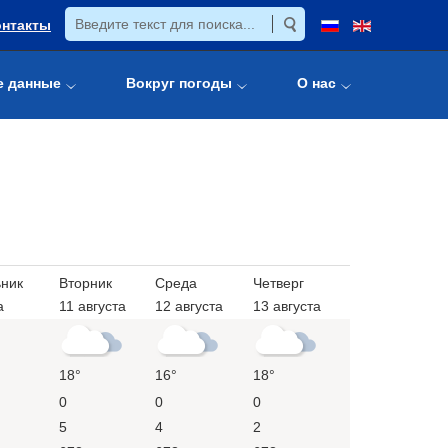
онтакты
е данные
Вокруг погоды
О нас
ник
Вторник
Среда
Четверг
а
11 августа
12 августа
13 августа
18°
16°
18°
0
0
0
5
4
2