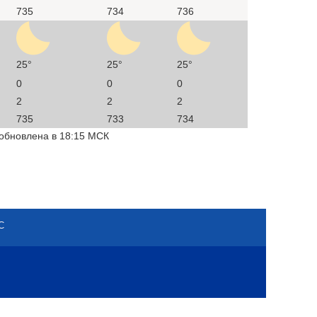
735
734
736
25°
25°
25°
0
0
0
2
2
2
735
733
734
 обновлена в 18:15 МСК
С