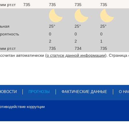
мм рт.ст
735
735
735
735
льная
25°
25°
25°
ероятность
0
0
0
2
2
1
мм рт.ст
735
734
735
ссчитан автоматически (
о статусе данной информации
). Страница
НОВОСТИ
ПРОГНОЗЫ
ФАКТИЧЕСКИЕ ДАННЫЕ
О НА
отиводействие коррупции