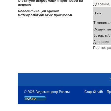
О статусе информации прогнозов на
Давление, 
неделю
Классификация сроков
Ночь
метеорологических прогнозов
T минима
Осадки, в
Ветер, м/с
Давление, 
Прогноз ра
© 2026 Гидрометцентр России
Старый сайт
Пр