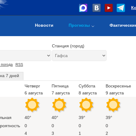
К
Новости
Прогнозы
Фактически
Станция (город)
 погода
RSS
на 7 дней
Четверг
Пятница
Суббота
Воскресенье
6 августа
7 августа
8 августа
9 августа
льная
40°
40°
39°
39°
ероятность
0
0
0
0
4
3
1
2