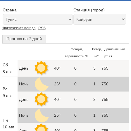
Страна
Станция (город)
Фактическая погода
RSS
Прогноз на 7 дней
Осадки,
Ветер,
Давление, мм
вероятность, %
м/с
рт. ст.
Сб
День
40°
0
3
755
8 авг
Ночь
26°
0
1
756
Вс
9 авг
День
40°
0
2
755
Ночь
25°
0
1
755
Пн
10 авг
День
40°
0
3
755