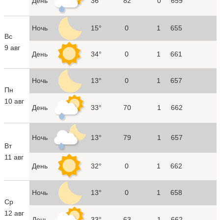
День
36°
82
0
659
Ночь
15°
0
1
655
Вс
9 авг
День
34°
0
1
661
Ночь
13°
0
1
657
Пн
10 авг
День
33°
70
1
662
Ночь
13°
79
1
657
Вт
11 авг
День
32°
0
1
662
Ночь
13°
0
1
658
Ср
12 авг
День
33°
63
1
662