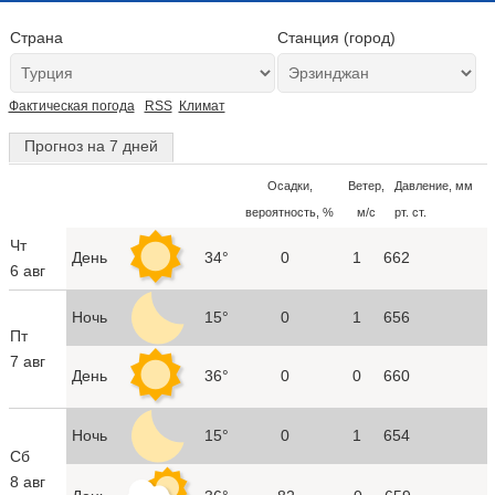
Страна
Станция (город)
Фактическая погода
RSS
Климат
Прогноз на 7 дней
Осадки,
Ветер,
Давление, мм
вероятность, %
м/с
рт. ст.
Чт
День
34°
0
1
662
6 авг
Ночь
15°
0
1
656
Пт
7 авг
День
36°
0
0
660
Ночь
15°
0
1
654
Сб
8 авг