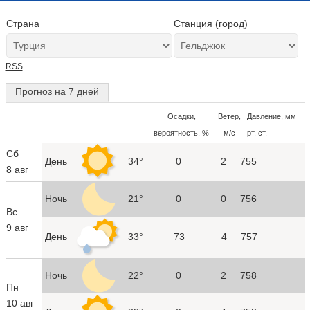
Страна
Станция (город)
RSS
Прогноз на 7 дней
Осадки,
Ветер,
Давление, мм
вероятность, %
м/с
рт. ст.
Сб
День
34°
0
2
755
8 авг
Ночь
21°
0
0
756
Вс
9 авг
День
33°
73
4
757
Ночь
22°
0
2
758
Пн
10 авг