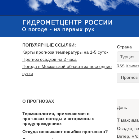
ПОПУЛЯРНЫЕ ССЫЛКИ:
Страна
Карты прогноза температуры на 1-5 суток
Прогноз осадков на 2 часа
Погода в Московской области за последние
RSS
Клима
сутки
Прогноз 
О ПРОГНОЗАХ
День
Терминология, применяемая в
прогнозах погоды и штормовых
T максима
предупреждениях
Осадки, в
Откуда возникают ошибки прогнозов?
Ветер, м/с