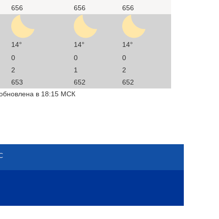
656
656
656
14°
14°
14°
0
0
0
2
1
2
653
652
652
 обновлена в 18:15 МСК
С