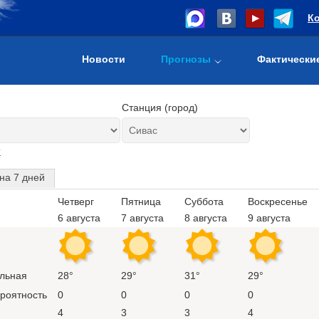
К
Новости
Прогнозы
Фактически
Станция (город)
т
на 7 дней
Четверг
Пятница
Суббота
Воскресенье
6 августа
7 августа
8 августа
9 августа
льная
28°
29°
31°
29°
ероятность
0
0
0
0
4
3
3
4