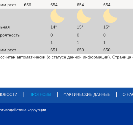
мм рт.ст
656
654
654
654
льная
14°
15°
15°
ероятность
0
0
0
1
1
1
мм рт.ст
651
650
650
ссчитан автоматически (
о статусе данной информации
). Страница
НОВОСТИ
ПРОГНОЗЫ
ФАКТИЧЕСКИЕ ДАННЫЕ
О НА
отиводействие коррупции