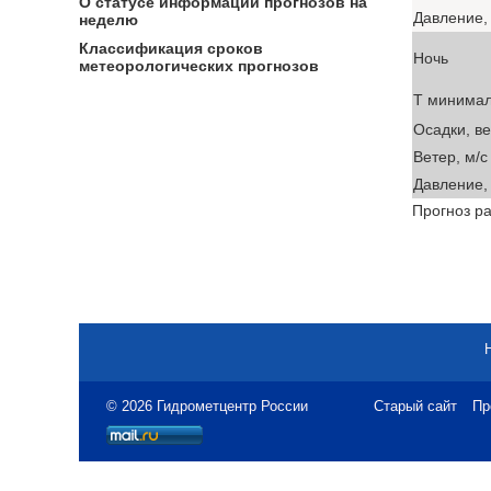
О статусе информации прогнозов на
Давление, 
неделю
Классификация сроков
Ночь
метеорологических прогнозов
T минима
Осадки, в
Ветер, м/с
Давление, 
Прогноз ра
© 2026 Гидрометцентр России
Старый сайт
Пр