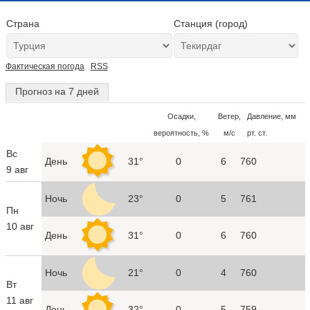
Страна
Станция (город)
Фактическая погода
RSS
Прогноз на 7 дней
Осадки,
Ветер,
Давление, мм
вероятность, %
м/с
рт. ст.
Вс
День
31°
0
6
760
9 авг
Ночь
23°
0
5
761
Пн
10 авг
День
31°
0
6
760
Ночь
21°
0
4
760
Вт
11 авг
День
32°
0
5
759