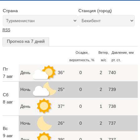
Страна
Станция (город)
RSS
Прогноз на 7 дней
Осадки,
Ветер,
Давление, мм
вероятность, %
м/с
рт. ст.
Пт
День
36°
0
2
740
7 авг
Ночь
25°
0
2
739
Сб
8 авг
День
37°
0
1
738
Ночь
26°
0
2
737
Вс
9 авг
День
39°
0
3
737