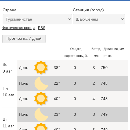
Страна
Станция (город)
Фактическая погода
RSS
Прогноз на 7 дней
Осадки,
Ветер,
Давление, мм
вероятность, %
м/с
рт. ст.
Вс
День
38°
0
3
750
9 авг
Ночь
22°
0
2
748
Пн
10 авг
День
40°
0
4
748
Ночь
23°
0
3
749
Вт
11 авг
День
40°
0
3
749