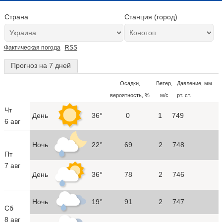
Страна
Станция (город)
Фактическая погода
RSS
Прогноз на 7 дней
Осадки,
Ветер,
Давление, мм
вероятность, %
м/с
рт. ст.
Чт
День
36°
0
1
749
6 авг
Ночь
22°
69
2
748
Пт
7 авг
День
36°
78
2
746
Ночь
19°
91
2
747
Сб
8 авг