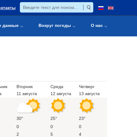
онтакты
е данные
Вокруг погоды
О нас
ьник
Вторник
Среда
Четверг
а
11 августа
12 августа
13 августа
30°
25°
23°
0
0
0
2
5
4