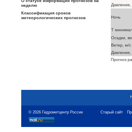
О статусе информации прогнозов на
Давление, 
неделю
Классификация сроков
Ночь
метеорологических прогнозов
T минима
Осадки, в
Ветер, м/с
Давление, 
Прогноз ра
© 2026 Гидрометцентр России
Старый сайт
Пр