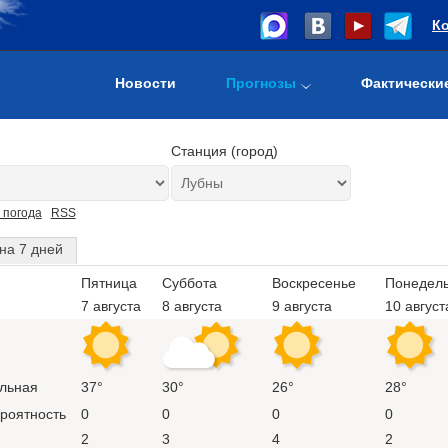
К
Новости
Прогнозы
Фактически
Станция (город)
 погода
RSS
на 7 дней
Пятница
Суббота
Воскресенье
Понедел
7 августа
8 августа
9 августа
10 август
льная
37°
30°
26°
28°
ероятность
0
0
0
0
2
3
4
2