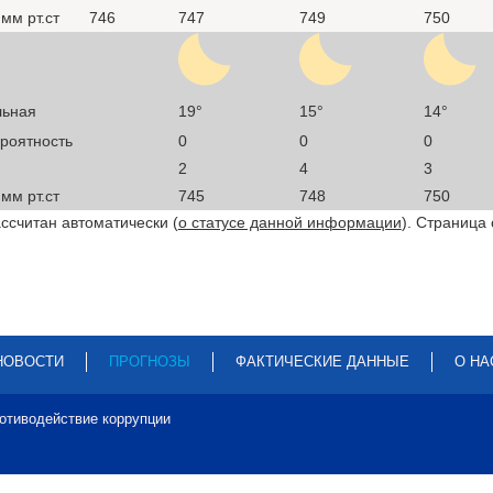
мм рт.ст
746
747
749
750
льная
19°
15°
14°
ероятность
0
0
0
2
4
3
мм рт.ст
745
748
750
ссчитан автоматически (
о статусе данной информации
). Страница
НОВОСТИ
ПРОГНОЗЫ
ФАКТИЧЕСКИЕ ДАННЫЕ
О НА
отиводействие коррупции