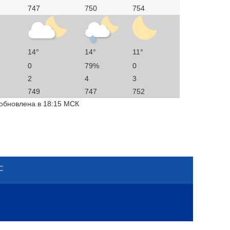
747
750
754
14°
14°
11°
0
79%
0
2
4
3
749
747
752
 обновлена в 18:15 МСК
С