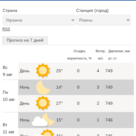
Страна
Станция (город)
RSS
Прогноз на 7 дней
Осадки,
Ветер,
Давление, мм
вероятность, %
м/с
рт. ст.
Вс
День
25°
0
4
749
9 авг
Ночь
14°
0
3
749
Пн
10 авг
День
27°
0
2
749
Ночь
15°
0
1
746
Вт
11 авг
День
31°
0
3
745