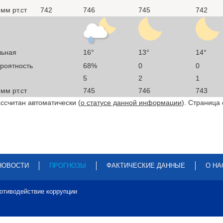
мм рт.ст
742
746
745
742
льная
16°
13°
14°
ероятность
68%
0
0
5
2
1
мм рт.ст
745
746
743
ссчитан автоматически (
о статусе данной информации
). Страница
НОВОСТИ
ПРОГНОЗЫ
ФАКТИЧЕСКИЕ ДАННЫЕ
О НА
отиводействие коррупции