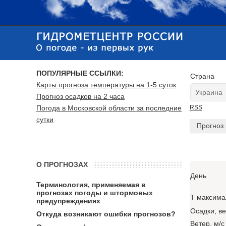
ПОПУЛЯРНЫЕ ССЫЛКИ:
Страна
Карты прогноза температуры на 1-5 суток
Прогноз осадков на 2 часа
Погода в Московской области за последние
RSS
сутки
Прогноз 
О ПРОГНОЗАХ
День
Терминология, применяемая в
прогнозах погоды и штормовых
T максима
предупреждениях
Осадки, в
Откуда возникают ошибки прогнозов?
Ветер, м/с