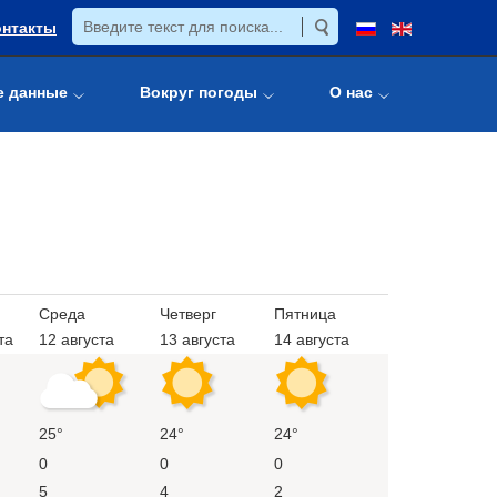
онтакты
е данные
Вокруг погоды
О нас
Среда
Четверг
Пятница
та
12 августа
13 августа
14 августа
25°
24°
24°
0
0
0
5
4
2