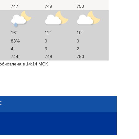
747
749
750
16°
11°
10°
83%
0
0
4
3
2
744
749
750
 обновлена в 14:14 МСК
С