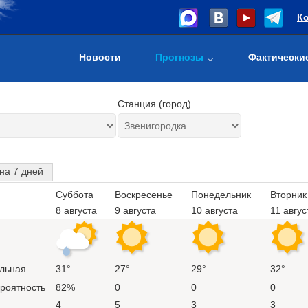
К
Новости
Прогнозы
Фактически
Станция (город)
на 7 дней
Суббота
Воскресенье
Понедельник
Вторник
8 августа
9 августа
10 августа
11 авгус
льная
31°
27°
29°
32°
ероятность
82%
0
0
0
4
5
3
3