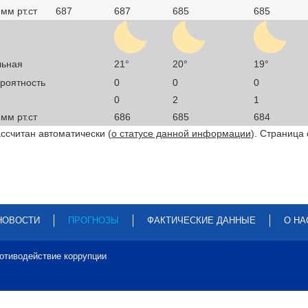
мм рт.ст
687
687
685
685
льная
21°
20°
19°
ероятность
0
0
0
0
2
1
мм рт.ст
686
685
684
ссчитан автоматически (
о статусе данной информации
). Страница
НОВОСТИ
ПРОГНОЗЫ
ФАКТИЧЕСКИЕ ДАННЫЕ
О НА
отиводействие коррупции