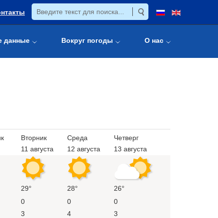
онтакты
е данные
Вокруг погоды
О нас
к
Вторник
Среда
Четверг
11 августа
12 августа
13 августа
29°
28°
26°
0
0
0
3
4
3