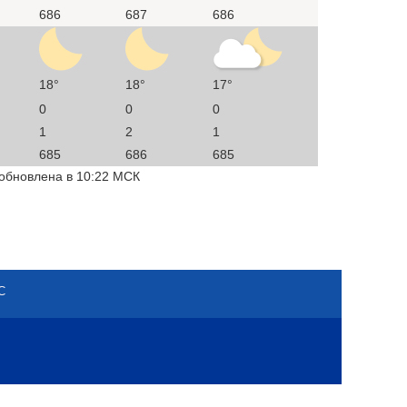
686
687
686
18°
18°
17°
0
0
0
1
2
1
685
686
685
 обновлена в 10:22 МСК
С