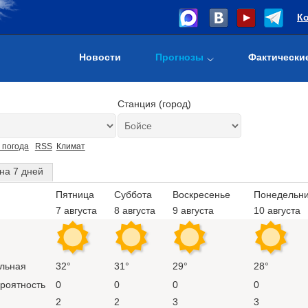
К
Новости
Прогнозы
Фактически
Станция (город)
 погода
RSS
Климат
на 7 дней
Пятница
Суббота
Воскресенье
Понедельни
7 августа
8 августа
9 августа
10 августа
льная
32°
31°
29°
28°
ероятность
0
0
0
0
2
2
3
3