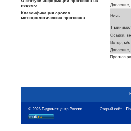
О статусе информации прогнозов на
Давление, 
неделю
Классификация сроков
Ночь
метеорологических прогнозов
T минима
Осадки, в
Ветер, м/с
Давление, 
Прогноз ра
© 2026 Гидрометцентр России
Старый сайт
Пр