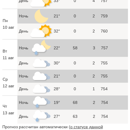
День
33°
0
4
757
Ночь
21°
0
2
759
Пн
10 авг
День
32°
0
2
760
Ночь
22°
58
3
757
Вт
11 авг
День
30°
0
2
755
Ночь
21°
0
2
755
Ср
12 авг
День
28°
0
1
754
Ночь
19°
68
2
754
Чт
13 авг
День
27°
63
2
754
Прогноз рассчитан автоматически (
о статусе данной