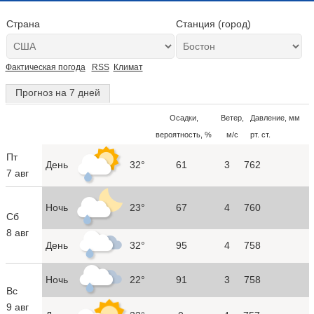
Страна
Станция (город)
Фактическая погода
RSS
Климат
Прогноз на 7 дней
Осадки,
Ветер,
Давление, мм
вероятность, %
м/с
рт. ст.
Пт
День
32°
61
3
762
7 авг
Ночь
23°
67
4
760
Сб
8 авг
День
32°
95
4
758
Ночь
22°
91
3
758
Вс
9 авг