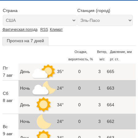
Страна
Станция (город)
Фактическая погода
RSS
Климат
Прогноз на 7 дней
Осадки,
Ветер,
Давление, мм
вероятность, %
м/с
рт. ст.
Пт
День
35°
0
3
665
7 авг
Ночь
24°
0
1
663
Сб
8 авг
День
34°
0
3
664
Ночь
24°
0
3
662
Вс
9 авг
День
34°
0
2
663