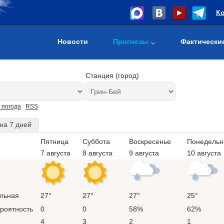
К
Новости
Прогнозы
Фактически
Станция (город)
 погода
RSS
на 7 дней
Пятница
Суббота
Воскресенье
Понедельн
7 августа
8 августа
9 августа
10 августа
льная
27°
27°
27°
25°
ероятность
0
0
58%
62%
4
3
2
1