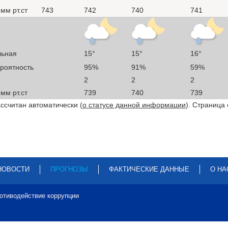
мм рт.ст
743
742
740
741
льная
15°
15°
16°
ероятность
95%
91%
59%
2
2
2
мм рт.ст
739
740
739
ссчитан автоматически (
о статусе данной информации
). Страница
НОВОСТИ
ПРОГНОЗЫ
ФАКТИЧЕСКИЕ ДАННЫЕ
О НА
отиводействие коррупции