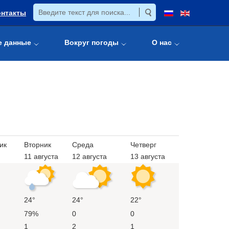
онтакты
е данные
Вокруг погоды
О нас
ик
Вторник
Среда
Четверг
11 августа
12 августа
13 августа
24°
24°
22°
79%
0
0
1
2
1