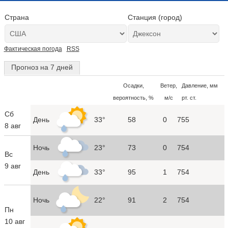
Страна
Станция (город)
Фактическая погода
RSS
Прогноз на 7 дней
Осадки,
Ветер,
Давление, мм
вероятность, %
м/с
рт. ст.
Сб
День
33°
58
0
755
8 авг
Ночь
23°
73
0
754
Вс
9 авг
День
33°
95
1
754
Ночь
22°
91
2
754
Пн
10 авг