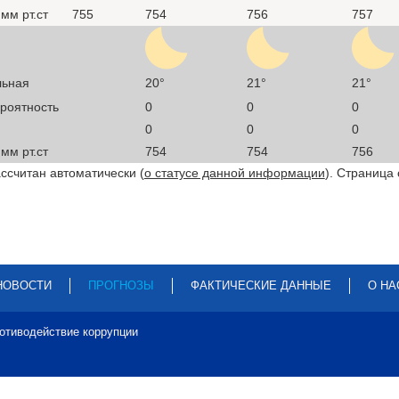
мм рт.ст
755
754
756
757
льная
20°
21°
21°
ероятность
0
0
0
0
0
0
мм рт.ст
754
754
756
ссчитан автоматически (
о статусе данной информации
). Страница
НОВОСТИ
ПРОГНОЗЫ
ФАКТИЧЕСКИЕ ДАННЫЕ
О НА
отиводействие коррупции