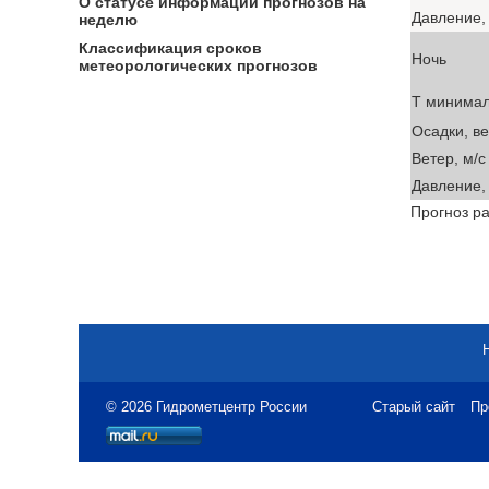
О статусе информации прогнозов на
Давление, 
неделю
Классификация сроков
Ночь
метеорологических прогнозов
T минима
Осадки, в
Ветер, м/с
Давление, 
Прогноз ра
© 2026 Гидрометцентр России
Старый сайт
Пр