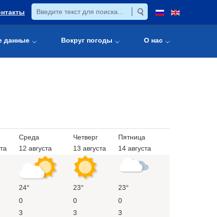
онтакты
е данные
Вокруг погоды
О нас
Среда
Четверг
Пятница
ста
12 августа
13 августа
14 августа
24°
23°
23°
0
0
0
3
3
3