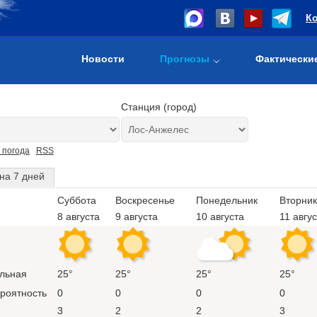
К
Новости
Прогнозы
Фактически
Станция (город)
 погода
RSS
на 7 дней
Суббота
Воскресенье
Понедельник
Вторник
8 августа
9 августа
10 августа
11 авгу
льная
25°
25°
25°
25°
ероятность
0
0
0
0
3
2
2
3