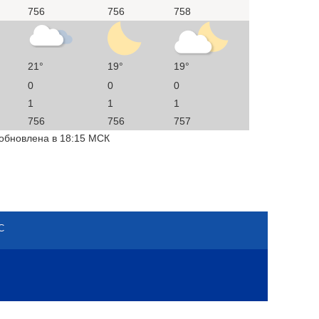
756
756
758
21°
19°
19°
0
0
0
1
1
1
756
756
757
 обновлена в 18:15 МСК
С