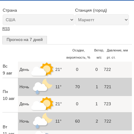
Страна
Станция (город)
RSS
Прогноз на 7 дней
Осадки,
Ветер,
Давление, мм
вероятность, %
м/с
рт. ст.
Вс
День
21°
0
0
722
9 авг
Ночь
11°
70
1
721
Пн
10 авг
День
21°
0
1
723
Ночь
11°
60
2
722
Вт
11 авг