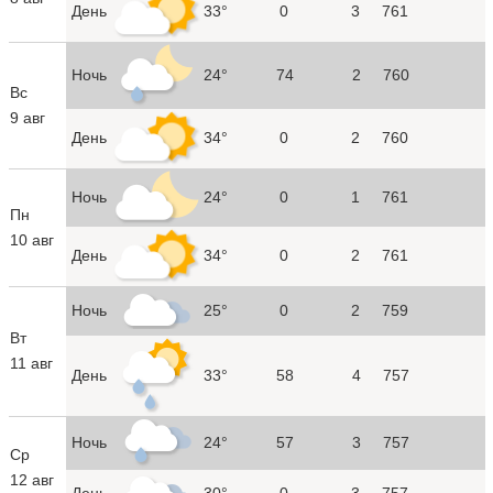
День
33°
0
3
761
Ночь
24°
74
2
760
Вс
9 авг
День
34°
0
2
760
Ночь
24°
0
1
761
Пн
10 авг
День
34°
0
2
761
Ночь
25°
0
2
759
Вт
11 авг
День
33°
58
4
757
Ночь
24°
57
3
757
Ср
12 авг
День
30°
0
3
757