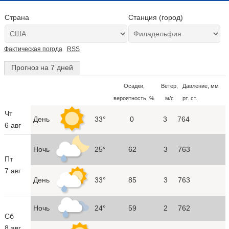
Страна
Станция (город)
Фактическая погода
RSS
Прогноз на 7 дней
Осадки,
Ветер,
Давление, мм
вероятность, %
м/с
рт. ст.
Чт
День
33°
0
3
764
6 авг
Ночь
25°
62
3
763
Пт
7 авг
День
33°
85
3
763
Ночь
24°
59
2
762
Сб
8 авг