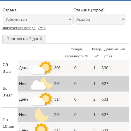
Страна
Станция (город)
Фактическая погода
RSS
Прогноз на 7 дней
Осадки,
Ветер,
Давление, мм
вероятность, %
м/с
рт. ст.
Сб
День
30°
0
1
630
8 авг
Ночь
20°
0
1
627
Вс
9 авг
День
31°
0
2
631
Ночь
20°
0
1
627
Пн
10 авг
День
31°
0
3
631