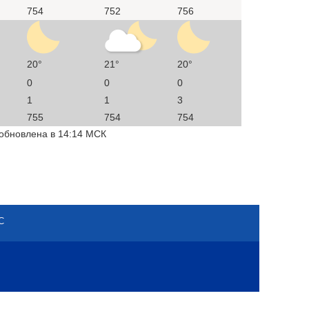
754
752
756
20°
21°
20°
0
0
0
1
1
3
755
754
754
 обновлена в 14:14 МСК
С