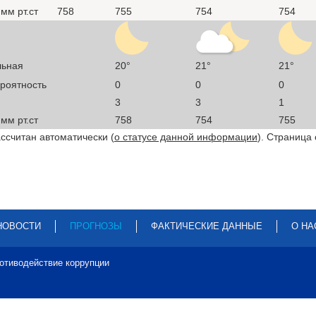
мм рт.ст
758
755
754
754
льная
20°
21°
21°
ероятность
0
0
0
3
3
1
мм рт.ст
758
754
755
ссчитан автоматически (
о статусе данной информации
). Страница
НОВОСТИ
ПРОГНОЗЫ
ФАКТИЧЕСКИЕ ДАННЫЕ
О НА
отиводействие коррупции