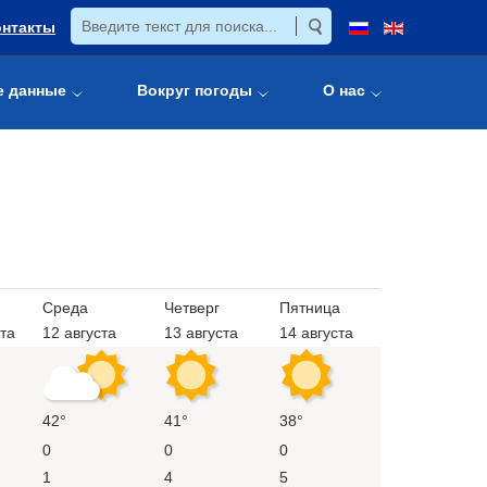
онтакты
е данные
Вокруг погоды
О нас
Среда
Четверг
Пятница
ста
12 августа
13 августа
14 августа
42°
41°
38°
0
0
0
1
4
5