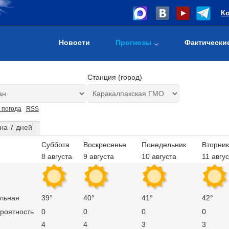
К
Новости
Прогнозы
Фактически
Станция (город)
 погода
RSS
на 7 дней
Суббота
Воскресенье
Понедельник
Вторник
8 августа
9 августа
10 августа
11 авгу
льная
39°
40°
41°
42°
ероятность
0
0
0
0
4
4
3
3