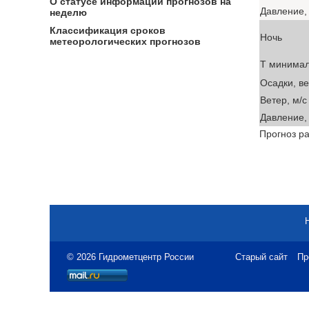
О статусе информации прогнозов на
Давление, 
неделю
Классификация сроков
Ночь
метеорологических прогнозов
T минима
Осадки, в
Ветер, м/с
Давление, 
Прогноз ра
© 2026 Гидрометцентр России
Старый сайт
Пр