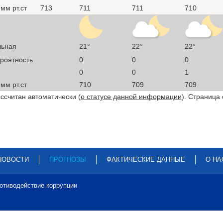
мм рт.ст
713
711
711
710
льная
21°
22°
22°
ероятность
0
0
0
0
0
1
мм рт.ст
710
709
709
ссчитан автоматически (
о статусе данной информации
). Страница
НОВОСТИ
ПРОГНОЗЫ
ФАКТИЧЕСКИЕ ДАННЫЕ
О НА
отиводействие коррупции