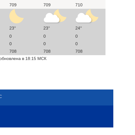
709
709
710
23°
23°
24°
0
0
0
0
0
0
708
708
708
 обновлена в 18:15 МСК
С