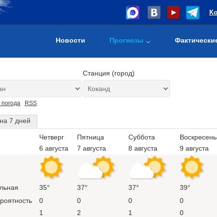
К
Новости
Прогнозы
Фактически
Станция (город)
 погода
RSS
на 7 дней
Четверг
Пятница
Суббота
Воскресень
6 августа
7 августа
8 августа
9 августа
льная
35°
37°
37°
39°
ероятность
0
0
0
0
1
2
1
0