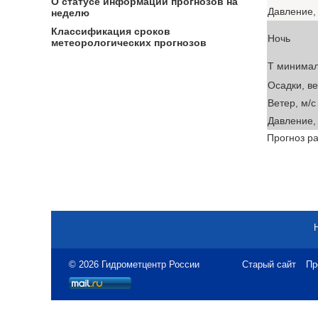
О статусе информации прогнозов на
Давление, 
неделю
Классификация сроков
Ночь
метеорологических прогнозов
T минима
Осадки, в
Ветер, м/с
Давление, 
Прогноз ра
© 2026 Гидрометцентр России
Старый сайт
Пр