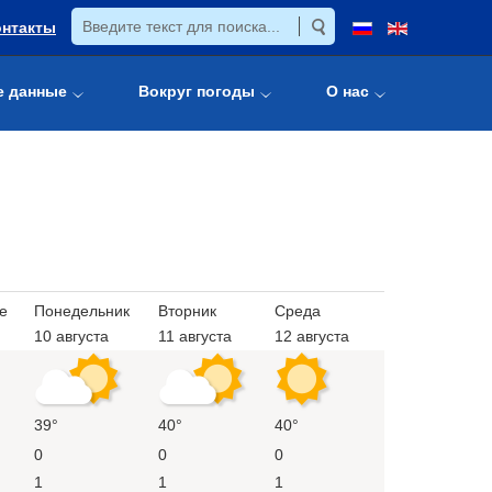
онтакты
е данные
Вокруг погоды
О нас
е
Понедельник
Вторник
Среда
10 августа
11 августа
12 августа
39°
40°
40°
0
0
0
1
1
1