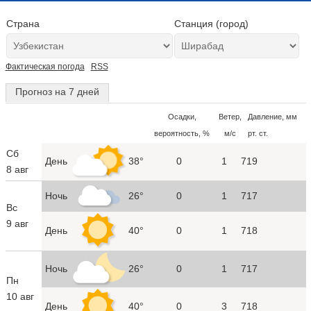
Страна
Станция (город)
Фактическая погода
RSS
Прогноз на 7 дней
Осадки,
Ветер,
Давление, мм
вероятность, %
м/с
рт. ст.
Сб
День
38°
0
1
719
8 авг
Ночь
26°
0
1
717
Вс
9 авг
День
40°
0
1
718
Ночь
26°
0
1
717
Пн
10 авг
День
40°
0
3
718