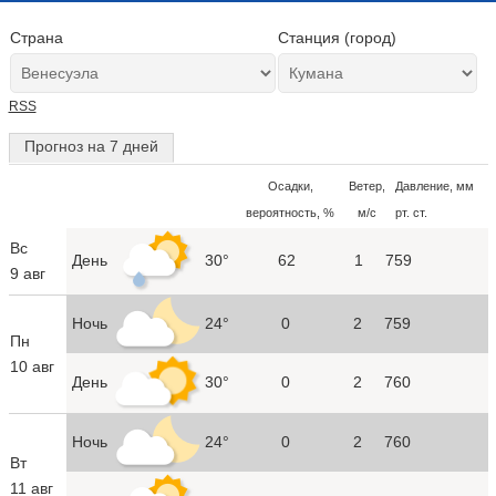
Страна
Станция (город)
RSS
Прогноз на 7 дней
Осадки,
Ветер,
Давление, мм
вероятность, %
м/с
рт. ст.
Вс
День
30°
62
1
759
9 авг
Ночь
24°
0
2
759
Пн
10 авг
День
30°
0
2
760
Ночь
24°
0
2
760
Вт
11 авг