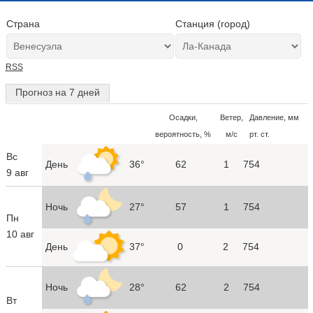
Страна
Станция (город)
RSS
Прогноз на 7 дней
Осадки,
Ветер,
Давление, мм
вероятность, %
м/с
рт. ст.
Вс
День
36°
62
1
754
9 авг
Ночь
27°
57
1
754
Пн
10 авг
День
37°
0
2
754
Ночь
28°
62
2
754
Вт