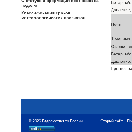
О статусе информации прогнозов на
Ветер, м/с
неделю
Давление, 
Классификация сроков
метеорологических прогнозов
Ночь
T минима
Осадки, в
Ветер, м/с
Давление, 
Прогноз ра
© 2026 Гидрометцентр России
Старый сайт
Пр