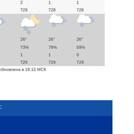
2
1
1
729
728
728
26°
26°
26°
73%
78%
59%
1
1
0
729
729
729
 обновлена в 18:15 МСК
С