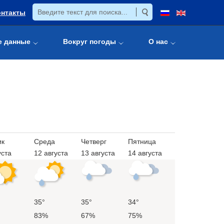
онтакты
е данные
Вокруг погоды
О нас
ик
Среда
Четверг
Пятница
уста
12 августа
13 августа
14 августа
35°
35°
34°
83%
67%
75%