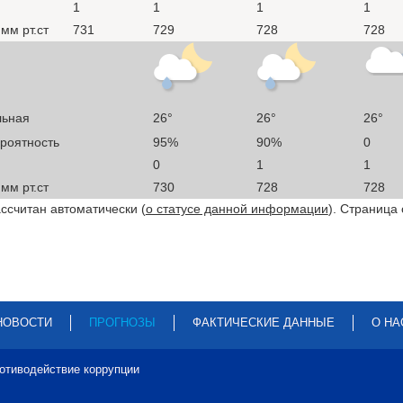
1
1
1
1
мм рт.ст
731
729
728
728
льная
26°
26°
26°
ероятность
95%
90%
0
0
1
1
мм рт.ст
730
728
728
ссчитан автоматически (
о статусе данной информации
). Страница
НОВОСТИ
ПРОГНОЗЫ
ФАКТИЧЕСКИЕ ДАННЫЕ
О НА
отиводействие коррупции