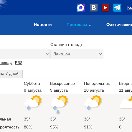
К
Новости
Прогнозы
Фактически
Станция (город)
 погода
RSS
на 7 дней
Суббота
Воскресенье
Понедельник
Вторн
8 августа
9 августа
10 августа
11 авг
льная
35°
35°
36°
36°
ероятность
88%
95%
91%
0