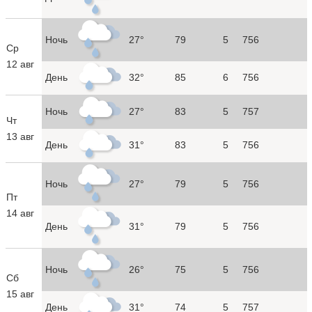
Ночь
27°
79
5
756
Ср
12 авг
День
32°
85
6
756
Ночь
27°
83
5
757
Чт
13 авг
День
31°
83
5
756
Ночь
27°
79
5
756
Пт
14 авг
День
31°
79
5
756
Ночь
26°
75
5
756
Сб
15 авг
День
31°
74
5
757