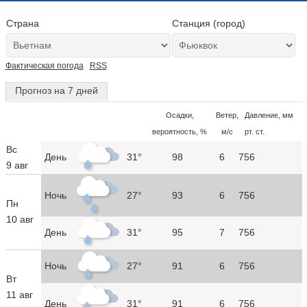
Страна
Станция (город)
Фактическая погода
RSS
Прогноз на 7 дней
Осадки,
Ветер,
Давление, мм
вероятность, %
м/с
рт. ст.
Вс
День
31°
98
6
756
9 авг
Ночь
27°
93
6
756
Пн
10 авг
День
31°
95
7
756
Ночь
27°
91
6
756
Вт
11 авг
День
31°
91
6
756