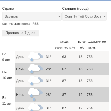
Страна
Станция (город)
Фактическая погода
RSS
Прогноз на 7 дней
Осадки,
Ветер,
Давление, мм
вероятность, %
м/с
рт. ст.
Вс
День
31°
63
13
753
9 авг
Ночь
28°
67
13
753
Пн
10 авг
День
31°
87
13
753
Ночь
28°
87
12
753
Вт
11 авг
День
31°
87
12
754