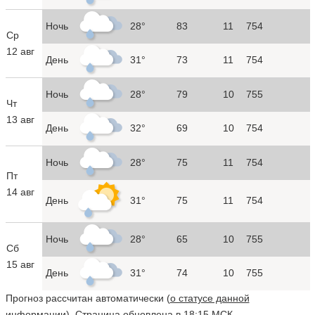
Ночь
28°
83
11
754
Ср
12 авг
День
31°
73
11
754
Ночь
28°
79
10
755
Чт
13 авг
День
32°
69
10
754
Ночь
28°
75
11
754
Пт
14 авг
День
31°
75
11
754
Ночь
28°
65
10
755
Сб
15 авг
День
31°
74
10
755
Прогноз рассчитан автоматически (
о статусе данной
информации
). Страница обновлена в 18:15 МСК