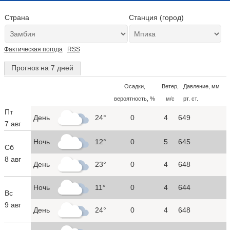
Страна
Станция (город)
Фактическая погода
RSS
Прогноз на 7 дней
Осадки,
Ветер,
Давление, мм
вероятность, %
м/с
рт. ст.
Пт
День
24°
0
4
649
7 авг
Ночь
12°
0
5
645
Сб
8 авг
День
23°
0
4
648
Ночь
11°
0
4
644
Вс
9 авг
День
24°
0
4
648