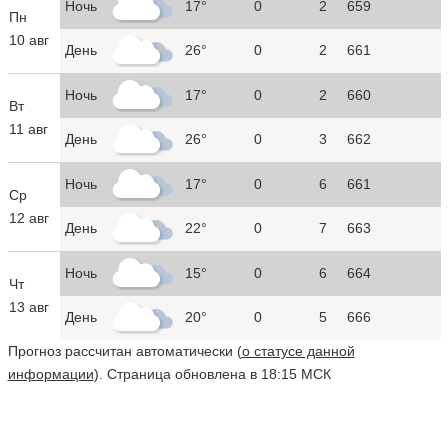
Ночь
17°
0
2
659
Пн
10 авг
День
26°
0
2
661
Ночь
17°
0
2
660
Вт
11 авг
День
26°
0
3
662
Ночь
17°
0
6
661
Ср
12 авг
День
22°
0
7
663
Ночь
15°
0
6
664
Чт
13 авг
День
20°
0
5
666
Прогноз рассчитан автоматически (
о статусе данной
информации
). Страница обновлена в 18:15 МСК