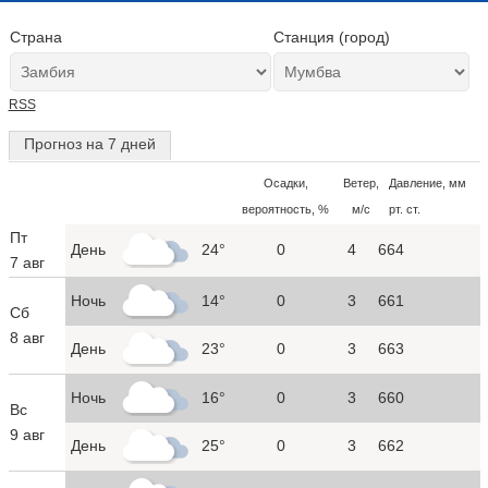
Страна
Станция (город)
RSS
Прогноз на 7 дней
Осадки,
Ветер,
Давление, мм
вероятность, %
м/с
рт. ст.
Пт
День
24°
0
4
664
7 авг
Ночь
14°
0
3
661
Сб
8 авг
День
23°
0
3
663
Ночь
16°
0
3
660
Вс
9 авг
День
25°
0
3
662