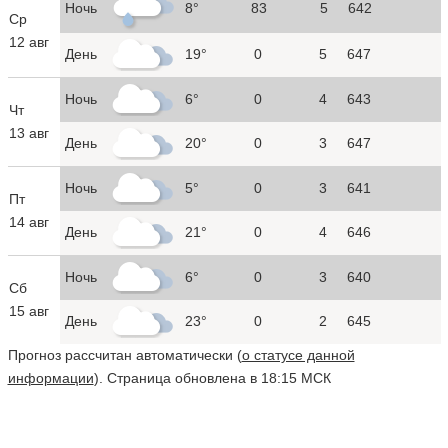
Ночь
8°
83
5
642
Ср
12 авг
День
19°
0
5
647
Ночь
6°
0
4
643
Чт
13 авг
День
20°
0
3
647
Ночь
5°
0
3
641
Пт
14 авг
День
21°
0
4
646
Ночь
6°
0
3
640
Сб
15 авг
День
23°
0
2
645
Прогноз рассчитан автоматически (
о статусе данной
информации
). Страница обновлена в 18:15 МСК