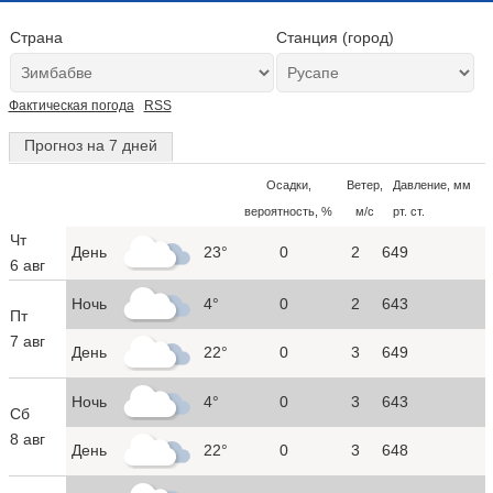
Страна
Станция (город)
Фактическая погода
RSS
Прогноз на 7 дней
Осадки,
Ветер,
Давление, мм
вероятность, %
м/с
рт. ст.
Чт
День
23°
0
2
649
6 авг
Ночь
4°
0
2
643
Пт
7 авг
День
22°
0
3
649
Ночь
4°
0
3
643
Сб
8 авг
День
22°
0
3
648