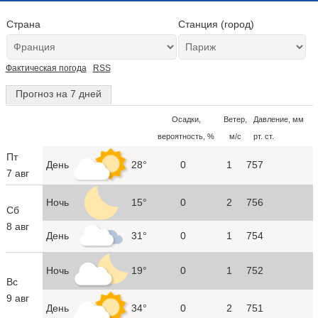
Страна
Станция (город)
Фактическая погода
RSS
Прогноз на 7 дней
Осадки,
Ветер,
Давление, мм
вероятность, %
м/с
рт. ст.
Пт
День
28°
0
1
757
7 авг
Ночь
15°
0
2
756
Сб
8 авг
День
31°
0
1
754
Ночь
19°
0
1
752
Вс
9 авг
День
34°
0
2
751