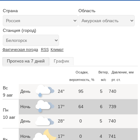
Страна
Область
Станция (город)
Фактическая погода
RSS
Климат
Прогноз на 7 дней
График
Осадки,
Ветер,
Давление, мм
вероятность, %
м/с
рт. ст.
Вс
День
24°
95
5
740
9 авг
Ночь
17°
64
6
739
Пн
10 авг
День
28°
0
5
740
Ночь
17°
0
4
741
Вт