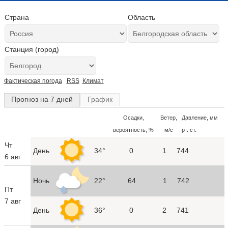
Страна
Область
Станция (город)
Фактическая погода
RSS
Климат
Прогноз на 7 дней
График
Осадки,
Ветер,
Давление, мм
вероятность, %
м/с
рт. ст.
Чт
День
34°
0
1
744
6 авг
Ночь
22°
64
1
742
Пт
7 авг
День
36°
0
2
741